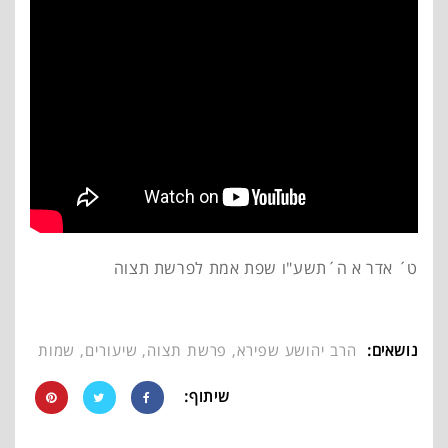
ט´ אדר א ה´תשע"ו שפת אמת לפרשת תצוה
נושאים:
הרב יהושע שפירא
,
פרשת תצוה
,
שיעורים
,
שמות
שיתוף: