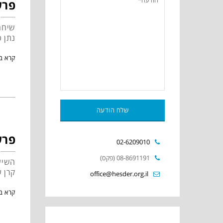
פרש
שיחה
נתן 
קרא ב
פרש
02-6209010
08-8691191 (פקס)
השיע
קרן 
office@hesder.org.il
קרא ב