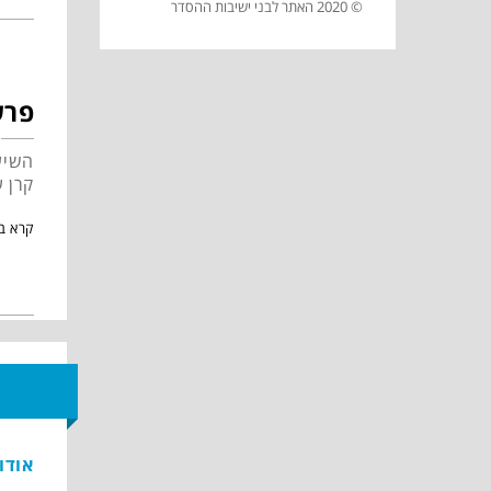
© 2020 האתר לבני ישיבות ההסדר
פרש
השיע
קרן 
קרא ב
אודו